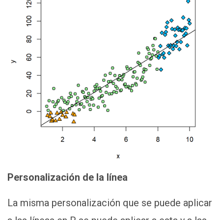
Personalización de la línea
La misma personalización que se puede aplicar