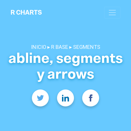
R CHARTS
INICIO
R BASE
SEGMENTS
abline, segments
y arrows