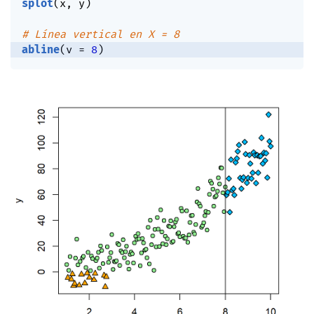
splot
(
x
,
 y
)
# Línea vertical en X = 8
abline
(
v 
=
8
)