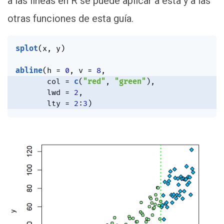
a las líneas en R se puede aplicar a esta y a las
otras funciones de esta guía.
splot
(
x
,
 y
)
abline
(
h 
=
0
,
 v 
=
8
,
       col 
=
c
(
"red"
,
"green"
)
,
       lwd 
=
2
,
       lty 
=
2
:
3
)