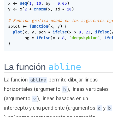
x 
<-
seq
(
1
,
10
,
 by 
=
0.05
)
y 
<-
 x
^
2
+
rnorm
(
x
,
 sd 
=
10
)
# Función gráfica usada en los siguientes ejem
splot 
<-
function
(
x
,
 y
)
{
plot
(
x
,
 y
,
 pch 
=
ifelse
(
x 
>
8
,
23
,
ifelse
(
y 
       bg 
=
ifelse
(
x 
>
8
,
"deepskyblue"
,
ifels
}
La función
abline
La función
permite dibujar líneas
abline
horizontales (argumento
), líneas verticales
h
(argumento
), líneas basadas en un
v
intercepto y una pendiente (argumentos
y
a
b