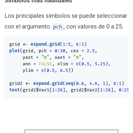
Símbolos más habituales
Los principales símbolos se puede seleccionar
con el argumento
, con valores de 0 a 25.
pch
grid 
<-
expand.grid
(
1
:
5
,
6
:
1
)
plot
(
grid
,
 pch 
=
0
:
30
,
 cex 
=
2.5
,
     yaxt 
=
"n"
,
 xaxt 
=
"n"
,
     ann 
=
FALSE
,
 xlim 
=
c
(
0.5
,
5.25
)
,
     ylim 
=
c
(
0.5
,
6.5
)
)
grid2 
<-
expand.grid
(
seq
(
0.6
,
4.6
,
1
)
,
6
:
1
)
text
(
grid2
$
Var1
[
1
:
26
]
,
 grid2
$
Var2
[
1
:
26
]
,
0
:
25
)