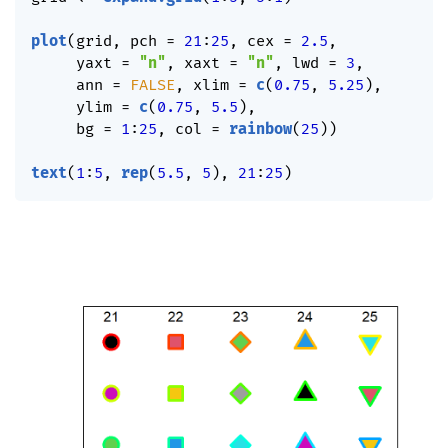
plot
(
grid
,
 pch 
=
21
:
25
,
 cex 
=
2.5
,
     yaxt 
=
"n"
,
 xaxt 
=
"n"
,
 lwd 
=
3
,
     ann 
=
FALSE
,
 xlim 
=
c
(
0.75
,
5.25
)
,
     ylim 
=
c
(
0.75
,
5.5
)
,
     bg 
=
1
:
25
,
 col 
=
rainbow
(
25
)
)
text
(
1
:
5
,
rep
(
5.5
,
5
)
,
21
:
25
)