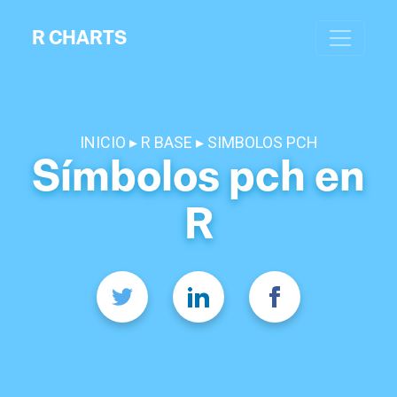
R CHARTS
INICIO
R BASE
SIMBOLOS PCH
Símbolos pch en
R