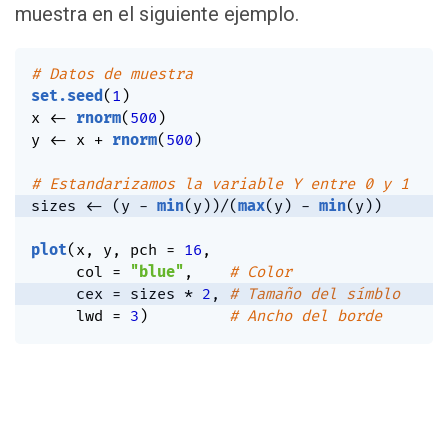
muestra en el siguiente ejemplo.
# Datos de muestra
set.seed
(
1
)
x 
<-
rnorm
(
500
)
y 
<-
 x 
+
rnorm
(
500
)
# Estandarizamos la variable Y entre 0 y 1
sizes 
<-
(
y 
-
min
(
y
)
)
/
(
max
(
y
)
-
min
(
y
)
)
plot
(
x
,
 y
,
 pch 
=
16
,
     col 
=
"blue"
,
# Color
     cex 
=
 sizes 
*
2
,
# Tamaño del símblo
     lwd 
=
3
)
# Ancho del borde