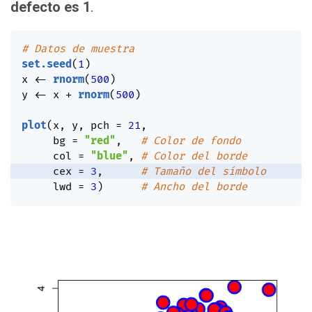
defecto es 1
.
# Datos de muestra
set.seed
(
1
)
x 
<-
rnorm
(
500
)
y 
<-
 x 
+
rnorm
(
500
)
plot
(
x
,
 y
,
 pch 
=
21
,
     bg 
=
"red"
,
# Color de fondo
     col 
=
"blue"
,
# Color del borde
     cex 
=
3
,
# Tamaño del símbolo
     lwd 
=
3
)
# Ancho del borde