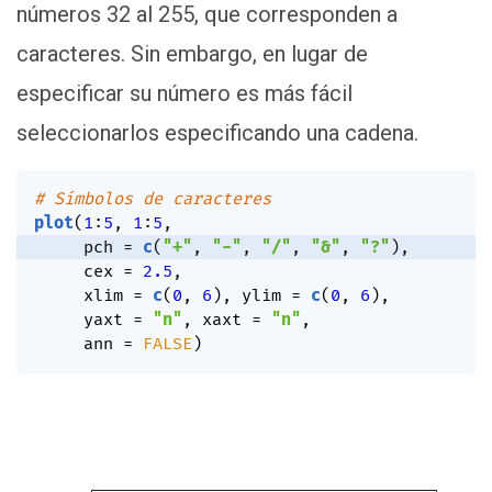
números 32 al 255, que corresponden a
caracteres. Sin embargo, en lugar de
especificar su número es más fácil
seleccionarlos especificando una cadena.
# Símbolos de caracteres
plot
(
1
:
5
,
1
:
5
,
     pch 
=
c
(
"+"
,
"-"
,
"/"
,
"&"
,
"?"
)
,
     cex 
=
2.5
,
     xlim 
=
c
(
0
,
6
)
,
 ylim 
=
c
(
0
,
6
)
,
     yaxt 
=
"n"
,
 xaxt 
=
"n"
,
     ann 
=
FALSE
)