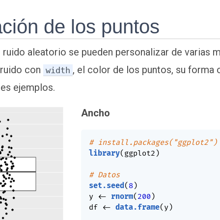
ción de los puntos
ruido aleatorio se pueden personalizar de varias 
 ruido con
, el color de los puntos, su form
width
tes ejemplos.
Ancho
# install.packages("ggplot2")
library
(
ggplot2
)
# Datos
set.seed
(
8
)
y 
<-
rnorm
(
200
)
df 
<-
data.frame
(
y
)