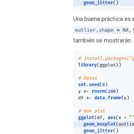
geom_jitter
(
)
Una buena práctica es e
,
outlier.shape = NA
también se mostrarán.
# install.packages("
library
(
ggplot2
)
# Datos
set.seed
(
8
)
y 
<-
rnorm
(
200
)
df 
<-
data.frame
(
y
)
# Box plot
ggplot
(
df
,
aes
(
x 
=
"
geom_boxplot
(
outli
geom_jitter
(
)