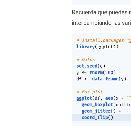
Recuerda que puedes r
intercambiando las var
# install.packages("
library
(
ggplot2
)
# Datos
set.seed
(
8
)
y 
<-
rnorm
(
200
)
df 
<-
data.frame
(
y
)
# Box plot
ggplot
(
df
,
aes
(
x 
=
"
geom_boxplot
(
outli
geom_jitter
(
)
+
coord_flip
(
)