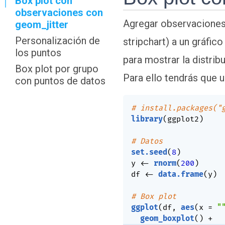
Box plot con
observaciones con
Agregar observaciones 
geom_jitter
Personalización de
stripchart) a un gráfic
los puntos
para mostrar la distrib
Box plot por grupo
Para ello tendrás que 
con puntos de datos
# install.packages("
library
(
ggplot2
)
# Datos
set.seed
(
8
)
y 
<-
rnorm
(
200
)
df 
<-
data.frame
(
y
)
# Box plot
ggplot
(
df
,
aes
(
x 
=
"
geom_boxplot
(
)
+