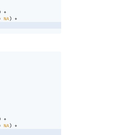
)
+
=
NA
)
+
)
+
=
NA
)
+