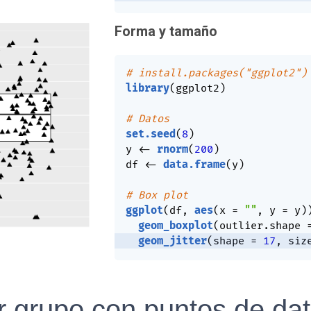
Forma y tamaño
# install.packages("ggplot2")
library
(
ggplot2
)
# Datos
set.seed
(
8
)
y 
<-
rnorm
(
200
)
df 
<-
data.frame
(
y
)
# Box plot
ggplot
(
df
,
aes
(
x 
=
""
,
 y 
=
 y
)
geom_boxplot
(
outlier.shape 
geom_jitter
(
shape 
=
17
,
 siz
r grupo con puntos de da