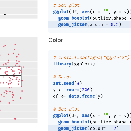
# Box plot
ggplot
(
df
,
aes
(
x 
=
""
,
 y 
=
 y
)
geom_boxplot
(
outlier.shape 
geom_jitter
(
width 
=
0.2
)
Color
# install.packages("ggplot2")
library
(
ggplot2
)
# Datos
set.seed
(
8
)
y 
<-
rnorm
(
200
)
df 
<-
data.frame
(
y
)
# Box plot
ggplot
(
df
,
aes
(
x 
=
""
,
 y 
=
 y
)
geom_boxplot
(
outlier.shape 
geom_jitter
(
colour 
=
2
)