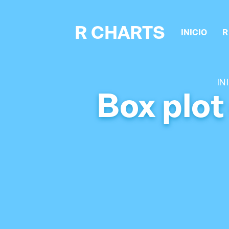
R CHARTS
INICIO
R
IN
Box plot