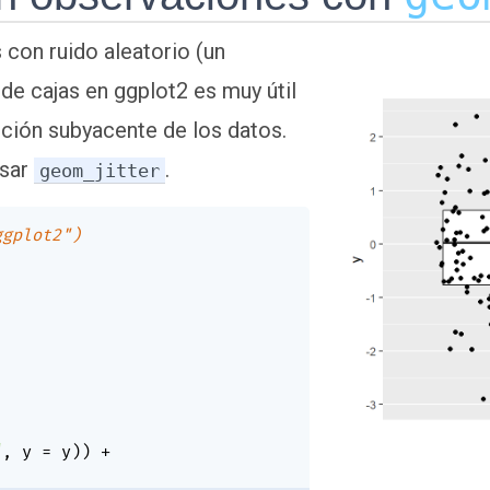
con ruido aleatorio (un
o de cajas en ggplot2 es muy útil
ución subyacente de los datos.
usar
.
geom_jitter
ggplot2")
"
,
 y 
=
 y
)
)
+