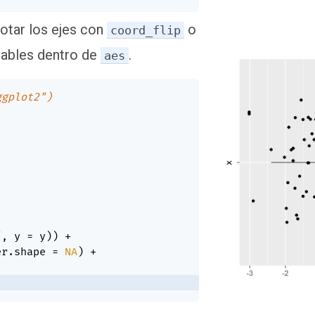
otar los ejes con
o
coord_flip
iables dentro de
.
aes
ggplot2")
"
,
 y 
=
 y
)
)
+
er.shape 
=
NA
)
+