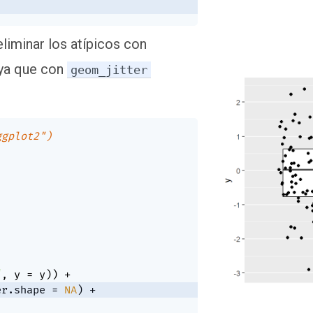
liminar los atípicos con
 ya que con
geom_jitter
ggplot2")
"
,
 y 
=
 y
)
)
+
er.shape 
=
NA
)
+