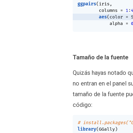
ggpairs
(
iris
,
        columns 
=
1
:
aes
(
color 
=
 
            alpha 
=
Tamaño de la fuente
Quizás hayas notado qu
no entran en el panel s
tamaño de la fuente pue
código:
# install.packages("
library
(
GGally
)