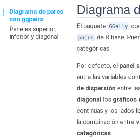
Diagrama d
Diagrama de pares
con ggpairs
El paquete
con
GGally
Paneles superior,
inferior y diagonal
de R base. Pued
pairs
Variables continuas
categóricas.
Variables
categóricas
Por defecto, el
panel s
entre las variables con
de dispersión
entre las
diagonal
los
gráficos
continuas y los lados 
la combinación entre
v
categóricas
.