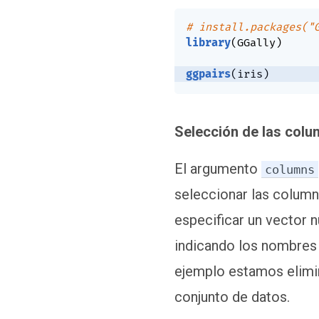
# install.packages("
library
(
GGally
)
ggpairs
(
iris
)
Selección de las col
El argumento
columns
seleccionar las column
especificar un vector 
indicando los nombres d
ejemplo estamos elimin
conjunto de datos.