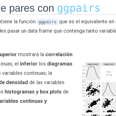
ggpairs
e pares con
tiene la función
que es el equivalente en 
ggpairs
es pasar un data frame que contenga tanto variab
uperior
mostrará la
correlación
tinuas, el
inferior
los
diagramas
 variables continuas, la
 de densidad
de las variables
los
histogramas y box plots
de
ariables continuas y