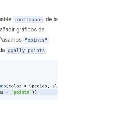
riable
de la
continuous
añadir gráficos de
. Pasamos
"points"
ada
.
ggally_points
aes
(
color 
=
 Species
,
 alpha 
=
0.5
)
,
us 
=
"points"
)
)