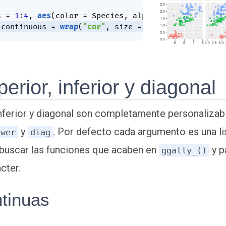
s 
=
1
:
4
,
aes
(
color 
=
 Species
,
 alpha 
=
0.5
)
,
(
continuous 
=
wrap
(
"cor"
,
 size 
=
2.5
)
)
)
erior, inferior y diagonal
inferior y diagonal son completamente personalizab
y
. Por defecto cada argumento es una li
ower
diag
 buscar las funciones que acaben en
y p
ggally_()
cter.
ntinuas