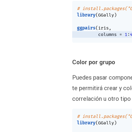
# install.packages("
library
(
GGally
)
ggpairs
(
iris
,
        columns 
=
1
:
Color por grupo
Puedes pasar compone
te permitirá crear y co
correlación u otro tipo
# install.packages("
library
(
GGally
)