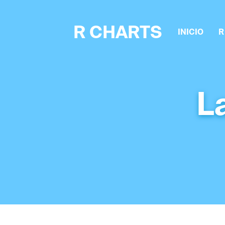
R CHARTS
INICIO
R
L