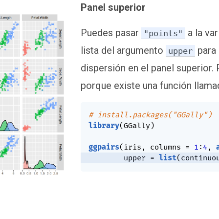
Panel superior
Puedes pasar
a la va
"points"
lista del argumento
para 
upper
dispersión en el panel superior
porque existe una función llam
# install.packages("GGally")
library
(
GGally
)
ggpairs
(
iris
,
 columns 
=
1
:
4
,
        upper 
=
list
(
continuo