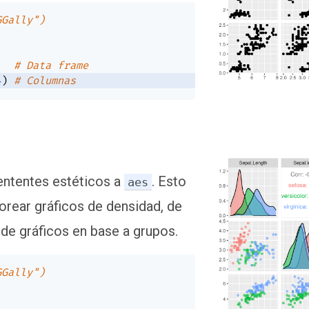
GGally")
# Data frame
4
)
# Columnas
ntentes estéticos a
. Esto
aes
lorear gráficos de densidad, de
 de gráficos en base a grupos.
GGally")