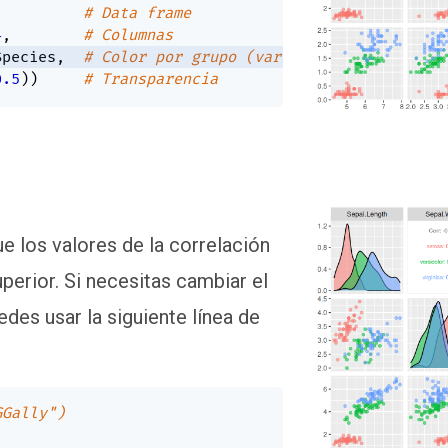
# Data frame
4
,
# Columnas
Species
,
# Color por grupo (var. categórica)
0.5
)
)
# Transparencia
e los valores de la correlación
uperior. Si necesitas cambiar el
des usar la siguiente línea de
GGally")