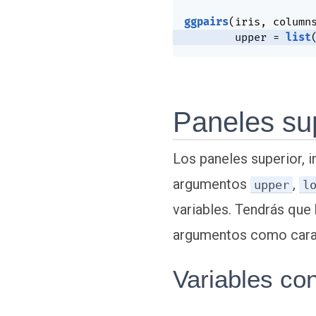
ggpairs
(
iris
,
 column
        upper 
=
list
Paneles sup
Los paneles superior, 
argumentos
,
upper
l
variables. Tendrás que
argumentos como cara
Variables co