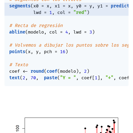
segments
(
x0 
=
 x
,
 x1 
=
 x
,
 y0 
=
 y
,
 y1 
=
predict
(
         lwd 
=
1
,
 col 
=
"red"
)
# Recta de regresión
abline
(
modelo
,
 col 
=
4
,
 lwd 
=
3
)
# Volvemos a dibujar los puntos sobre los segm
points
(
x
,
 y
,
 pch 
=
16
)
# Texto
coef 
<-
round
(
coef
(
modelo
)
,
2
)
text
(
2
,
70
,
paste
(
"Y = "
,
 coef
[
1
]
,
"+"
,
 coef
[