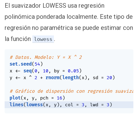
El suavizador LOWESS usa regresión
polinómica ponderada localmente. Este tipo de
regresión no paramétrica se puede estimar con
la función
.
lowess
# Datos. Modelo: Y = X ^ 2
set.seed
(
54
)
x 
<-
seq
(
0
,
10
,
 by 
=
0.05
)
y 
<-
 x 
^
2
+
rnorm
(
length
(
x
)
,
 sd 
=
20
)
# Gráfico de dispersión con regresión suavizad
plot
(
x
,
 y
,
 pch 
=
16
)
lines
(
lowess
(
x
,
 y
)
,
 col 
=
3
,
 lwd 
=
3
)