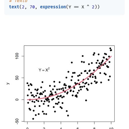
# Texto
text
(
2
,
70
,
expression
(
Y 
==
 X 
^
2
)
)