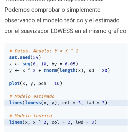
Podemos comprobarlo simplemente
observando el modelo teórico y el estimado
por el suavizador LOWESS en el mismo gráfico:
# Datos. Modelo: Y = X ^ 2
set.seed
(
54
)
x 
<-
seq
(
0
,
10
,
 by 
=
0.05
)
y 
<-
 x 
^
2
+
rnorm
(
length
(
x
)
,
 sd 
=
20
)
plot
(
x
,
 y
,
 pch 
=
16
)
# Modelo estimado
lines
(
lowess
(
x
,
 y
)
,
 col 
=
3
,
 lwd 
=
3
)
# Modelo teórico
lines
(
x
,
 x 
^
2
,
 col 
=
2
,
 lwd 
=
3
)