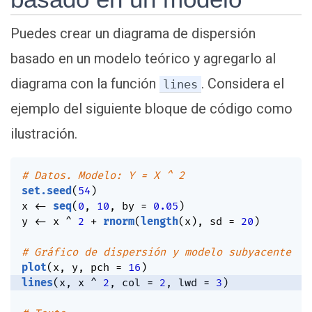
Puedes crear un diagrama de dispersión
basado en un modelo teórico y agregarlo al
diagrama con la función
. Considera el
lines
ejemplo del siguiente bloque de código como
ilustración.
# Datos. Modelo: Y = X ^ 2
set.seed
(
54
)
x 
<-
seq
(
0
,
10
,
 by 
=
0.05
)
y 
<-
 x 
^
2
+
rnorm
(
length
(
x
)
,
 sd 
=
20
)
# Gráfico de dispersión y modelo subyacente
plot
(
x
,
 y
,
 pch 
=
16
)
lines
(
x
,
 x 
^
2
,
 col 
=
2
,
 lwd 
=
3
)