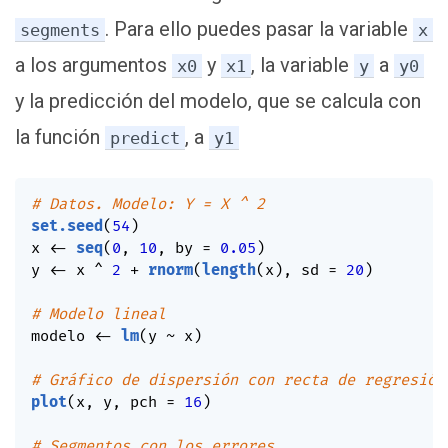
. Para ello puedes pasar la variable
segments
x
a los argumentos
y
, la variable
a
x0
x1
y
y0
y la predicción del modelo, que se calcula con
la función
, a
predict
y1
# Datos. Modelo: Y = X ^ 2
set.seed
(
54
)
x 
<-
seq
(
0
,
10
,
 by 
=
0.05
)
y 
<-
 x 
^
2
+
rnorm
(
length
(
x
)
,
 sd 
=
20
)
# Modelo lineal
modelo 
<-
lm
(
y 
~
 x
)
# Gráfico de dispersión con recta de regresión
plot
(
x
,
 y
,
 pch 
=
16
)
# Segmentos con los errores