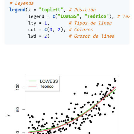
# Leyenda
legend
(
x 
=
"topleft"
,
# Posición
       legend 
=
c
(
"LOWESS"
,
"Teórico"
)
,
# Text
       lty 
=
1
,
# Tipos de línea
       col 
=
c
(
3
,
2
)
,
# Colores
       lwd 
=
2
)
# Grosor de línea