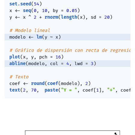
set.seed
(
54
)
x 
<-
seq
(
0
,
10
,
 by 
=
0.05
)
y 
<-
 x 
^
2
+
rnorm
(
length
(
x
)
,
 sd 
=
20
)
# Modelo lineal
modelo 
<-
lm
(
y 
~
 x
)
# Gráfico de dispersión con recta de regresión
plot
(
x
,
 y
,
 pch 
=
16
)
abline
(
modelo
,
 col 
=
4
,
 lwd 
=
3
)
# Texto
coef 
<-
round
(
coef
(
modelo
)
,
2
)
text
(
2
,
70
,
paste
(
"Y = "
,
 coef
[
1
]
,
"+"
,
 coef
[