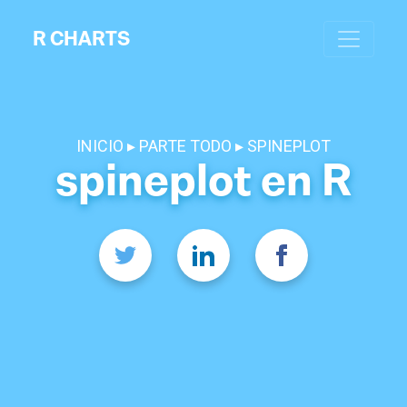
R CHARTS
INICIO
PARTE TODO
SPINEPLOT
spineplot en R