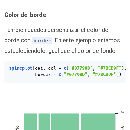
Color del borde
También puedes personalizar el color del
borde con
. En este ejemplo estamos
border
estableciéndolo igual que el color de fondo.
spineplot
(
dat
,
 col 
=
c
(
"#07798D"
,
"#7BCB9F"
)
,
          border 
=
c
(
"#07798D"
,
"#7BCB9F"
)
)