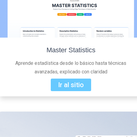
Master Statistics
Aprende estadística desde lo básico hasta técnicas
avanzadas, explicado con claridad
Ir al sitio