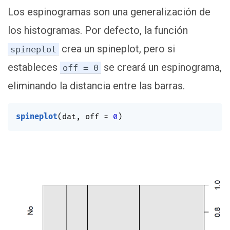
Los espinogramas son una generalización de
los histogramas. Por defecto, la función
crea un spineplot, pero si
spineplot
estableces
se creará un espinograma,
off = 0
eliminando la distancia entre las barras.
spineplot
(
dat
,
 off 
=
0
)