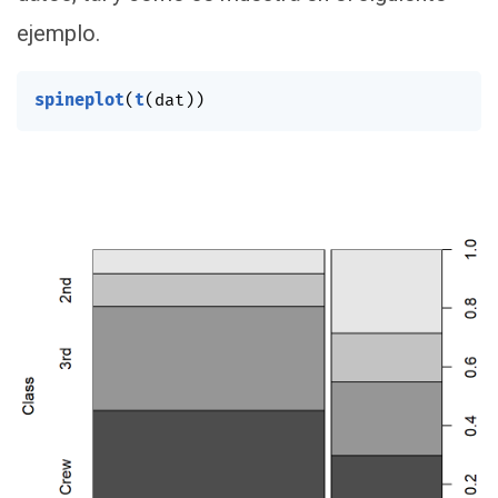
ejemplo.
spineplot
(
t
(
dat
)
)