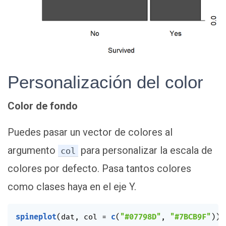
Personalización del color
Color de fondo
Puedes pasar un vector de colores al
argumento
para personalizar la escala de
col
colores por defecto. Pasa tantos colores
como clases haya en el eje Y.
spineplot
(
dat
,
 col 
=
c
(
"#07798D"
,
"#7BCB9F"
)
)