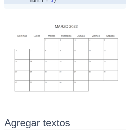
        month 
=
3
)
Agregar textos