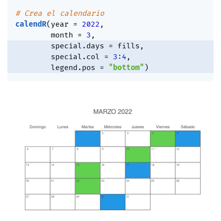
# Crea el calendario
calendR
(
year 
=
2022
,
        month 
=
3
,
        special.days 
=
 fills
,
        special.col 
=
3
:
4
,
        legend.pos 
=
"bottom"
)