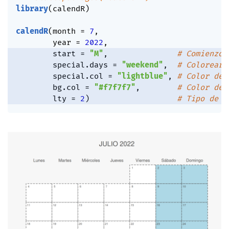
library
(
calendR
)
calendR
(
month 
=
7
,
        year 
=
2022
,
        start 
=
"M"
,
# Comienzo 
        special.days 
=
"weekend"
,
# Colorear 
        special.col 
=
"lightblue"
,
# Color de 
        bg.col 
=
"#f7f7f7"
,
# Color de 
        lty 
=
2
)
# Tipo de l