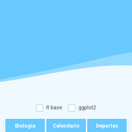
R base
ggplot2
Biología
Calendario
Deportes