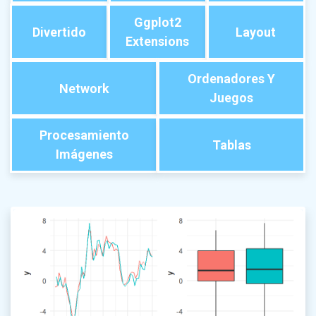
Ggplot2
Divertido
Layout
Extensions
Ordenadores Y
Network
Juegos
Procesamiento
Tablas
Imágenes