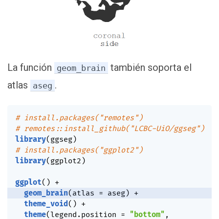
La función
también soporta el
geom_brain
atlas
.
aseg
# install.packages("remotes")
# remotes::install_github("LCBC-UiO/ggseg")
library
(
ggseg
)
# install.packages("ggplot2")
library
(
ggplot2
)
ggplot
(
)
+
geom_brain
(
atlas 
=
 aseg
)
+
theme_void
(
)
+
theme
(
legend.position 
=
"bottom"
,