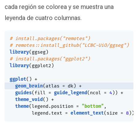
cada región se colorea y se muestra una
leyenda de cuatro columnas.
# install.packages("remotes")
# remotes::install_github("LCBC-UiO/ggseg")
library
(
ggseg
)
# install.packages("ggplot2")
library
(
ggplot2
)
ggplot
(
)
+
geom_brain
(
atlas 
=
 dk
)
+
guides
(
fill 
=
guide_legend
(
ncol 
=
4
)
)
+
theme_void
(
)
+
theme
(
legend.position 
=
"bottom"
,
        legend.text 
=
element_text
(
size 
=
8
)
)