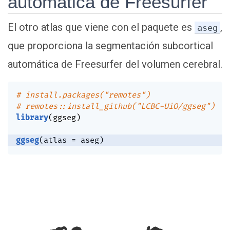
automática de Freesurfer
El otro atlas que viene con el paquete es
,
aseg
que proporciona la segmentación subcortical
automática de Freesurfer del volumen cerebral.
# install.packages("remotes")
# remotes::install_github("LCBC-UiO/ggseg")
library
(
ggseg
)
ggseg
(
atlas 
=
 aseg
)