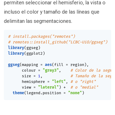
permiten seleccionar el hemisferio, la vista o
incluso el color y tamaño de las líneas que
delimitan las segmentaciones.
# install.packages("remotes")
# remotes::install_github("LCBC-UiO/ggseg")
library
(
ggseg
)
library
(
ggplot2
)
ggseg
(
mapping 
=
aes
(
fill 
=
 region
)
,
      colour 
=
"gray3"
,
# Color de la segme
      size 
=
1
,
# Tamaño de la segm
      hemisphere 
=
"left"
,
# o "right"
      view 
=
"lateral"
)
+
# o "medial"
theme
(
legend.position 
=
"none"
)