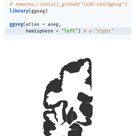
# remotes::install_github("LCBC-UiO/ggseg")
library
(
ggseg
)
ggseg
(
atlas 
=
 aseg
,
      hemisphere 
=
"left"
)
# o "right"