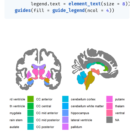
        legend.text 
=
element_text
(
size 
=
8
)
)
guides
(
fill 
=
guide_legend
(
ncol 
=
4
)
)