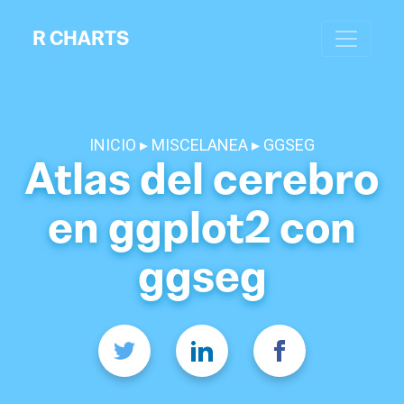
R CHARTS
INICIO
MISCELANEA
GGSEG
Atlas del cerebro
en ggplot2 con
ggseg