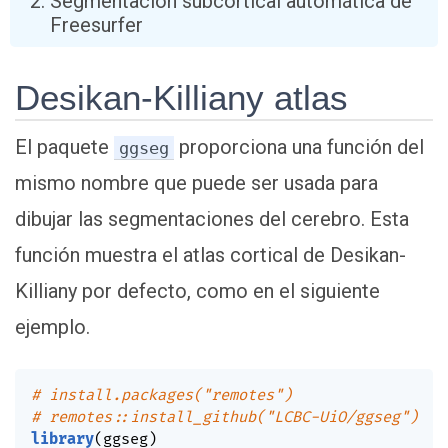
Segmentación subcortical automática de
Freesurfer
Desikan-Killiany atlas
El paquete
proporciona una función del
ggseg
mismo nombre que puede ser usada para
dibujar las segmentaciones del cerebro. Esta
función muestra el atlas cortical de Desikan-
Killiany por defecto, como en el siguiente
ejemplo.
# install.packages("remotes")
# remotes::install_github("LCBC-UiO/ggseg")
library
(
ggseg
)